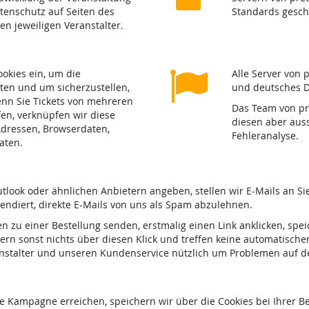
atenschutz auf Seiten des
Standards gesch
den jeweiligen Veranstalter.
ookies ein, um die
Alle Server von 
ten und um sicherzustellen,
und deutsches D
nn Sie Tickets von mehreren
Das Team von pre
fen, verknüpfen wir diese
diesen aber auss
-Adressen, Browserdaten,
Fehleranalyse.
aten.
tlook oder ähnlichen Anbietern angeben, stellen wir E-Mails an S
tendiert, direkte E-Mails von uns als Spam abzulehnen.
en zu einer Bestellung senden, erstmalig einen Link anklicken, spe
ern sonst nichts über diesen Klick und treffen keine automatische
ranstalter und unseren Kundenservice nützlich um Problemen auf 
e Kampagne erreichen, speichern wir über die Cookies bei Ihrer 